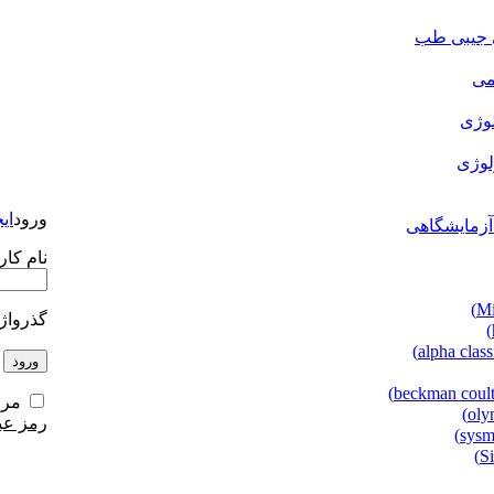
ی جیبی طب
می
لوژی
لوژی
ورود
ای
آزمایشگاهی
نام کار
گذرواژ
ورود
مرا
رمز عب