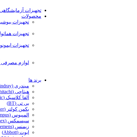
تجهیزات آزمایشگاه
محصولات
تجهیزات بیوشی
تجهیزات هماتو
تجهیزات ایمونو
لوازم مصرفی 
برند ها
میندری (Mindray)
هیتاچی (hitachi)
آلفا کلاسیک (alpha classic)
بی تی (BT)
بکمن کولتر (beckman coulter)
المپیوس (olympus)
سیسمکس (sysmex)
زیمنس (Siemens)
ابوت (Abbott)