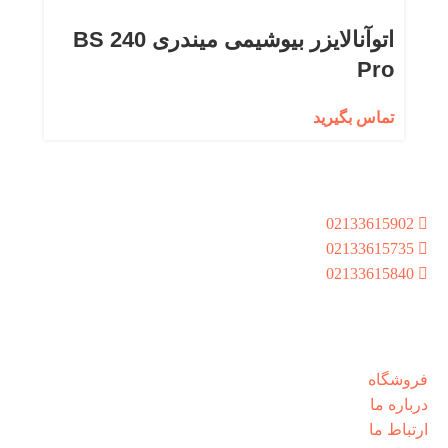
اتوآنالایزر بیوشیمی میندری BS 240
Pro
تماس بگیرید
راه های ارتباطی
تهران،کیان شهر،خ بشیر سلیمی،بن بست 9،پلاک8،واحد
02133615902
02133615735
02133615840
شنبه تا پنجشنبه از ساعت 8:30 الی 17:00
دسترسی سریع
فروشگاه
درباره ما
ارتباط ما