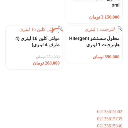
pml
3.150.000
تومان
-23%
محلول شستشو Hitergent
مولتی کلین 16 لیتری (4
هایترجنت 1 لیتری
ظرف 4 لیتری)
590.000
تومان
350.000
تومان
268.000
تومان
راه های ارتباطی
تهران،کیان شهر،خ بشیر سلیمی،بن بست 9،پلاک8،واحد
02133615902
02133615735
02133615840