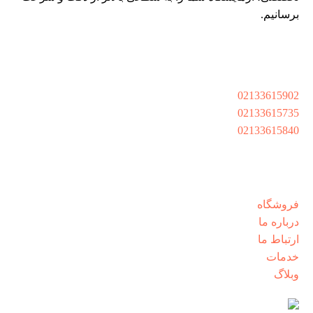
برسانیم.
راه های ارتباطی
تهران،کیان شهر،خ بشیر سلیمی،بن بست 9،پلاک8،واحد
02133615902
02133615735
02133615840
شنبه تا پنجشنبه از ساعت 8:30 الی 17:00
دسترسی سریع
فروشگاه
درباره ما
ارتباط ما
خدمات
وبلاگ