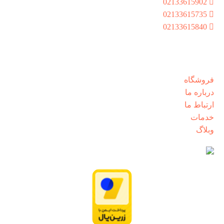
02133615902
02133615735
02133615840
شنبه تا پنجشنبه از ساعت 8:30 الی 17:00
دسترسی سریع
فروشگاه
درباره ما
ارتباط ما
خدمات
وبلاگ