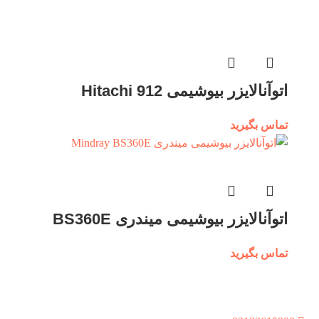
اتوآنالایزر بیوشیمی Hitachi 912
تماس بگیرید
اتوآنالایزر بیوشیمی میندری BS360E
تماس بگیرید
راه های ارتباطی
تهران،کیان شهر،خ بشیر سلیمی،بن بست 9،پلاک8،واحد