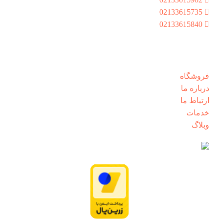
02133615735
02133615840
شنبه تا پنجشنبه از ساعت 8:30 الی 17:00
دسترسی سریع
فروشگاه
درباره ما
ارتباط ما
خدمات
وبلاگ