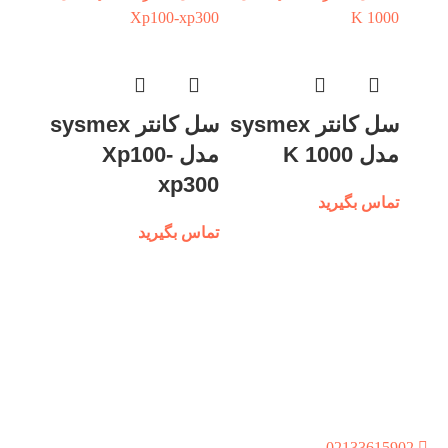
سل کانتر sysmex
سل کانتر sysmex
مدل K 1000
مدل Xp100-
xp300
تماس بگیرید
تماس بگیرید
000i
تماس ب
راه های ارتباطی
تهران،کیان شهر،خ بشیر سلیمی،بن بست 9،پلاک8،واحد
02133615902