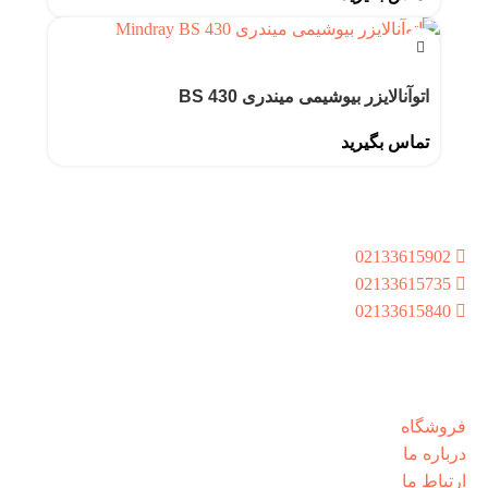
اتوآنالایزر بیوشیمی میندری BS 430
تماس بگیرید
راه های ارتباطی
تهران،کیان شهر،خ بشیر سلیمی،بن بست 9،پلاک8،واحد
02133615902
02133615735
02133615840
شنبه تا پنجشنبه از ساعت 8:30 الی 17:00
دسترسی سریع
فروشگاه
درباره ما
ارتباط ما