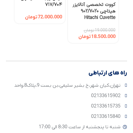
کووت‌ تخصصی آنالایزر
۷۱۷/۷۰۴
هیتاچی 902/7020
Hitachi Cuvette
72.000.000
تومان
19.000.000
تومان
نیدل
18.500.000
تومان
۲/۹۱۱
.000
راه های ارتباطی
تهران،کیان شهر،خ بشیر سلیمی،بن بست 9،پلاک8،واحد
02133615902
02133615735
02133615840
شنبه تا پنجشنبه از ساعت 8:30 الی 17:00