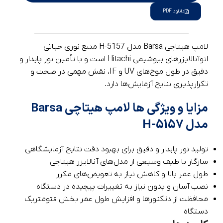
دانلود PDF
لامپ هیتاچی Barsa مدل H-5157 منبع نوری حیاتی
اتوآنالایزرهای بیوشیمی Hitachi است و با تأمین نور پایدار و
دقیق در طول موج‌های UV و IF، نقش مهمی در صحت و
تکرارپذیری نتایج آزمایش‌ها دارد.
مزایا و ویژگی‌ ها لامپ هیتاچی Barsa
مدل H-5157
تولید نور پایدار و دقیق برای بهبود دقت نتایج آزمایشگاهی
سازگار با طیف وسیعی از مدل‌های آنالایزر هیتاچی
طول عمر بالا و کاهش نیاز به تعویض‌های مکرر
نصب آسان و بدون نیاز به تغییرات پیچیده در دستگاه
محافظت از دتکتورها و افزایش طول عمر بخش فتومتریک
دستگاه