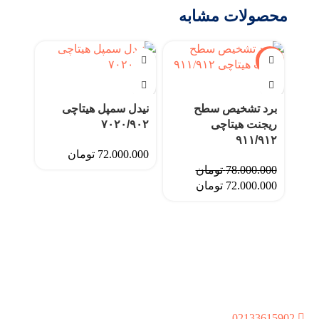
محصولات مشابه
-8%
برد تشخیص سطح
نیدل سمپل هیتاچی
ریجنت هیتاچی
۷۰۲۰/۹۰۲
۹۱۱/۹۱۲
72.000.000
تومان
78.000.000
تومان
72.000.000
تومان
نیدل
/۷۰۴
0.000
راه های ارتباطی
تهران،کیان شهر،خ بشیر سلیمی،بن بست 9،پلاک8،واحد
02133615902