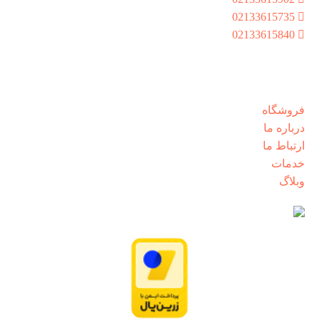
02133615735
02133615840
شنبه تا پنجشنبه از ساعت 8:30 الی 17:00
دسترسی سریع
فروشگاه
درباره ما
ارتباط ما
خدمات
وبلاگ